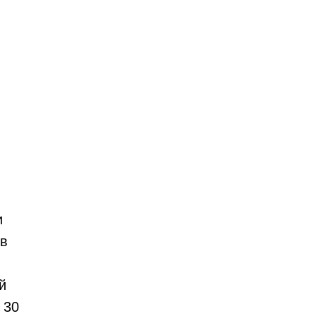
и
 в
й
 30