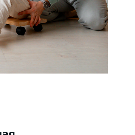
ения
ной
о стоящем
о решает
утри квартир.