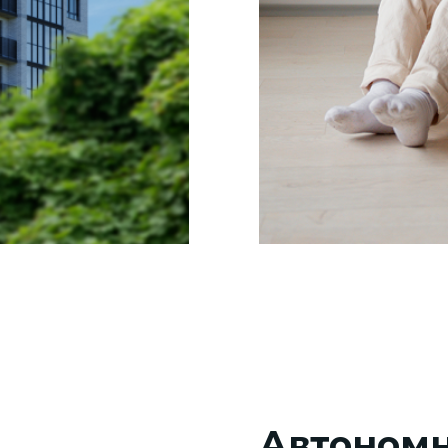
Автономная
система отопл
Теплоснабжение от собственно автоном
котельной, которая находится в отдельн
здании. Лучевая разводка отопления, чт
проблему видимых стояков отопления вн