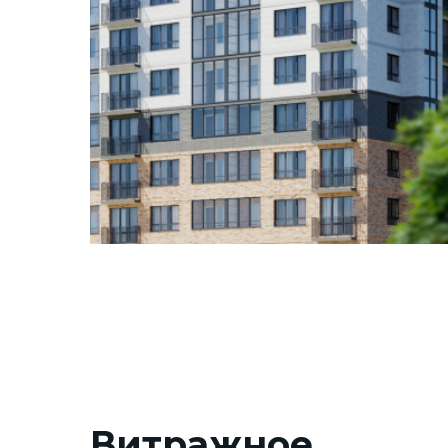
Витражное
остекление фасада
Витражное остекление фасадов придает зданию
современный и стильный внешний вид, делая его
архитектурно выразительным.