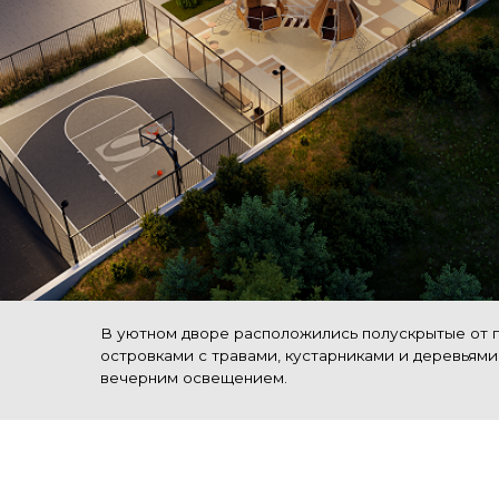
В уютном дворе расположились полускрытые от глаз пло
островками с травами, кустарниками и деревьями, между
вечерним освещением.
Преимущества
ЖК Сенатор